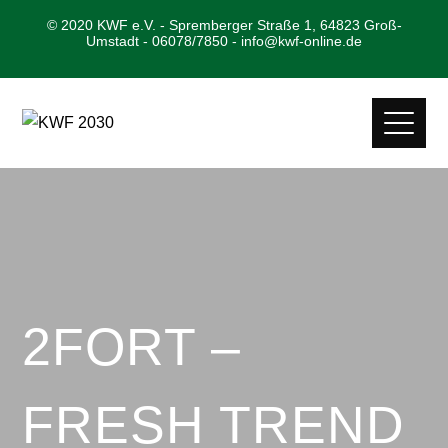
© 2020 KWF e.V. - Spremberger Straße 1, 64823 Groß-
Umstadt - 06078/7850 - info@kwf-online.de
2FORT –
FRESH TREND