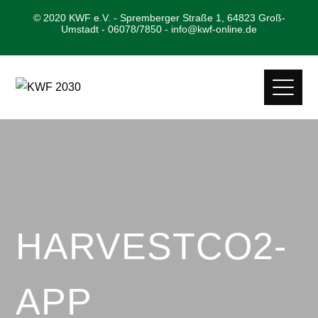
© 2020 KWF e.V. - Spremberger Straße 1, 64823 Groß-
Umstadt - 06078/7850 - info@kwf-online.de
HARVESTCO2-
APP