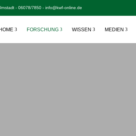
mstadt - 06078/7850 - info@kwf-online.de
HOME
FORSCHUNG
WISSEN
MEDIEN