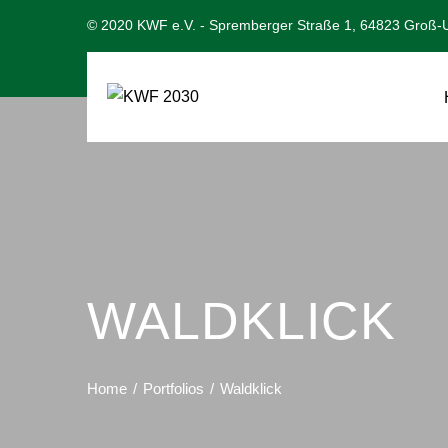
© 2020 KWF e.V. - Spremberger Straße 1, 64823 Groß-U
WALDKLICK
Home
Portfolios
Waldklick