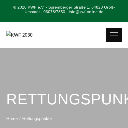
© 2020 KWF e.V. - Spremberger Straße 1, 64823 Groß-
Umstadt - 06078/7850 - info@kwf-online.de
RETTUNGSPUN
Home
Rettungspunkte