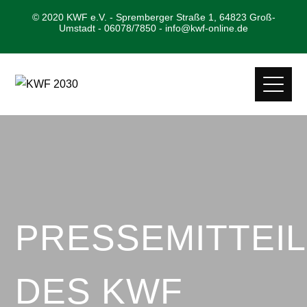
© 2020 KWF e.V. - Spremberger Straße 1, 64823 Groß-
Umstadt - 06078/7850 - info@kwf-online.de
PRESSEMITTEI
DES KWF