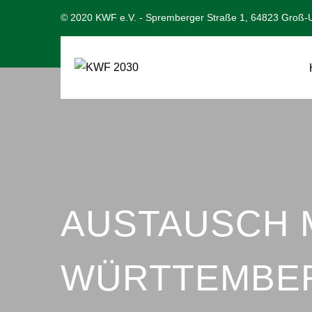
© 2020 KWF e.V. - Spremberger Straße 1, 64823 Groß-U
AUSTAUSCH M
WÜRTTEMBE