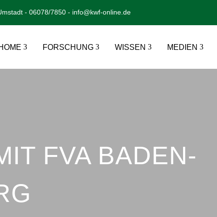
mstadt - 06078/7850 - info@kwf-online.de
HOME
FORSCHUNG
WISSEN
MEDIEN
IT FVA BADEN-
RG