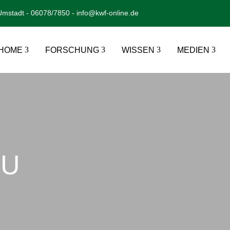
mstadt - 06078/7850 - info@kwf-online.de
HOME
FORSCHUNG
WISSEN
MEDIEN
AU