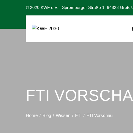
© 2020 KWF e.V. - Spremberger Straße 1, 64823 Groß-U
FTI VORSCH
Home
Blog
Wissen
FTI
FTI Vorschau