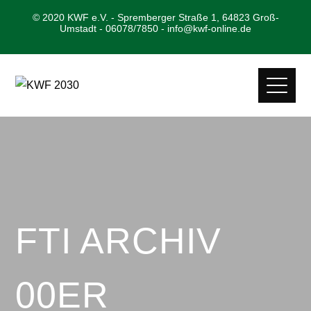
© 2020 KWF e.V. - Spremberger Straße 1, 64823 Groß-
Umstadt - 06078/7850 - info@kwf-online.de
FTI ARCHIV
00ER