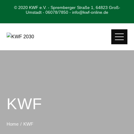
© 2020 KWF e.V. - Spremberger Straße 1, 64823 Groß-
Umstadt - 06078/7850 - info@kwf-online.de
KWF
Home
KWF