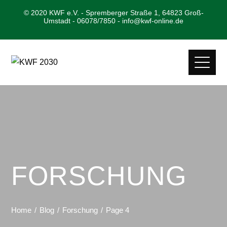
© 2020 KWF e.V. - Spremberger Straße 1, 64823 Groß-
Umstadt - 06078/7850 - info@kwf-online.de
FORSCHUNG
Home
Blog
Forschung
Page 4